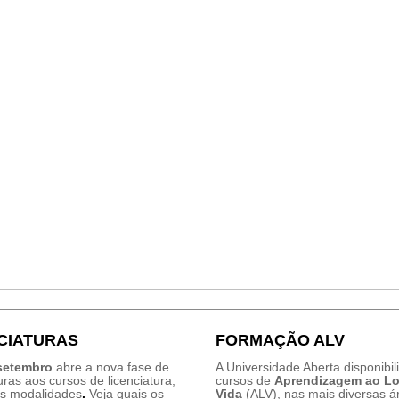
CIATURAS
FORMAÇÃO ALV
 setembro
abre a nova fase de
A Universidade Aberta disponibil
ras aos cursos de licenciatura,
cursos de
Aprendizagem ao L
as modalidades
.
Veja quais os
Vida
(ALV), nas mais diversas á