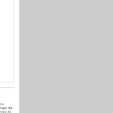
iza
ongo da
reas do