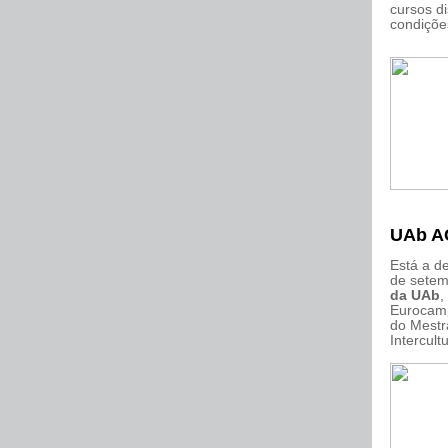
cursos d
condiçõe
UAb 
Está a d
de setem
da UAb
,
Eurocamp
do Mest
Intercultu