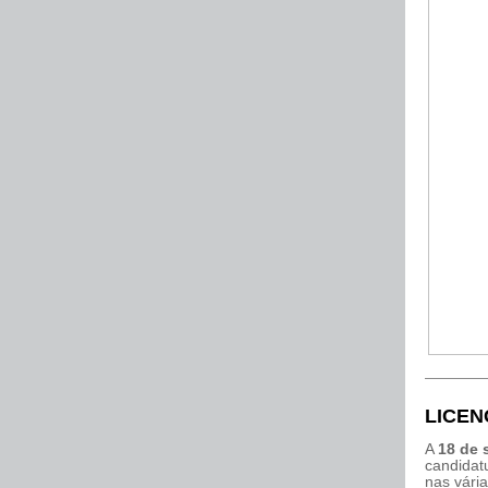
LICEN
A
18 de
candidatu
nas vári