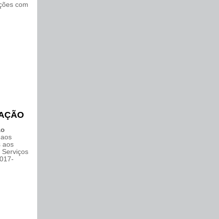
ações com
FAÇÃO
ao
 aos
s aos
 Serviços
2017-