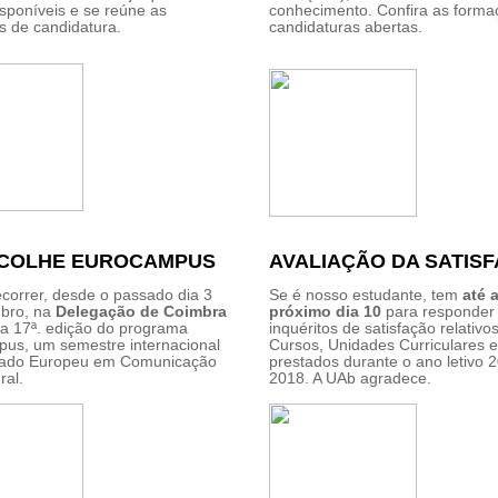
isponíveis e se reúne as
conhecimento. Confira as form
s de candidatura.
candidaturas abertas.
ACOLHE EUROCAMPUS
AVALIAÇÃO DA SATIS
ecorrer, desde o passado dia 3
Se é nosso estudante, tem
até 
bro, na
Delegação de Coimbra
próximo dia 10
para responder
 a 17ª. edição do programa
inquéritos de satisfação relativo
us, um semestre internacional
Cursos, Unidades Curriculares e
rado Europeu em Comunicação
prestados durante o ano letivo 
ral.
2018. A UAb agradece.