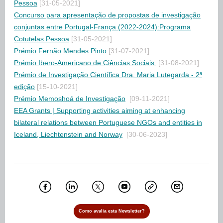
Pessoa
[31-05-2021]
Concurso para apresentação de propostas de investigação
conjuntas entre Portugal-França (2022-2024):Programa
Cotutelas Pessoa
[31-05-2021]
Prémio Fernão Mendes Pinto
[31-07-2021]
Prémio Ibero-Americano de Ciências Sociais
[31-08-2021]
Prémio de Investigação Científica Dra. Maria Lutegarda - 2ª
edição
[15-10-2021]
Prémio Memoshoá de Investigação
[09-11-2021]
EEA Grants | Supporting activities aiming at enhancing
bilateral relations between Portuguese NGOs and entities in
Iceland, Liechtenstein and Norway
[30-06-2023]
Como avalia esta Newsletter?