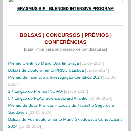
ERASMUS BIP - BLENDED INTENSIVE PROGRAM
BOLSAS | CONCURSOS | PRÉMIOS |
CONFERÊNCIAS
[data limite para submissão de candidaturas]
Prémio Científico Mário Quartin Graça
[31-05-2024]
Bolsas de Doutoramento PRISC ULisboa
[31-05-2024]
Prémio de Incentivo à Investigação Científica 2024
[31-05-
2024]
2.ª Edição do Prémio INOVA+
[21-06-2024]
5.ª Edição do FLAD Science Award Atlantic
[30-06-2024]
Prémio de Boas Práticas – Locais de Trabalho Seguros e
Saudáveis
[31-08-2024]
Bolsas de Pós-doutoramento Marie Sklodowsca-Curie Actions
2024
[11-09-2024]