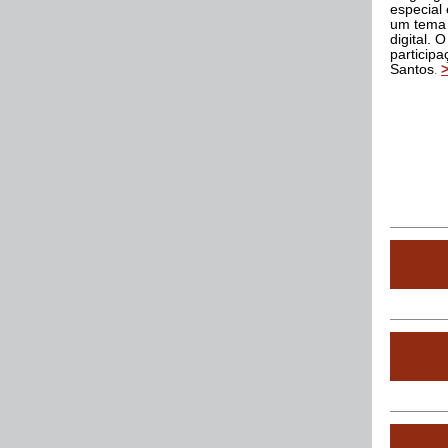
especial 
um tema 
digital. 
particip
Santos
.