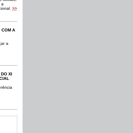
 a
cional.
>
>
 COM A
çar a
DO XI
CIAL
erência