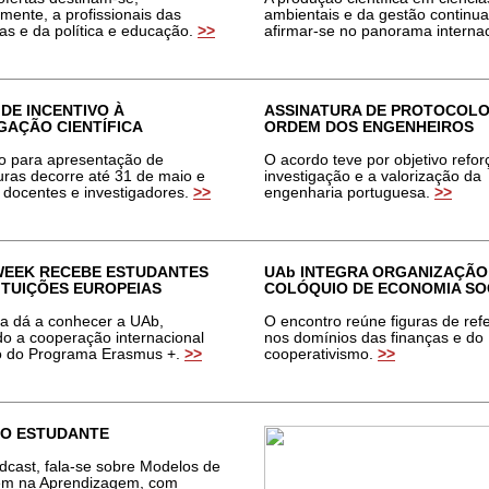
mente, a profissionais das
ambientais e da gestão continua
as e da política e educação
.
>>
afirmar-se no panorama interna
DE INCENTIVO À
ASSINATURA DE PROTOCOLO
GAÇÃO CIENTÍFICA
ORDEM DOS ENGENHEIROS
o para apresentação de
O acordo teve por objetivo refor
uras decorre até 31 de maio e
investigação e a valorização da
e docentes e investigadores
.
>>
engenharia portuguesa
.
>
>
WEEK RECEBE ESTUDANTES
UAb INTEGRA ORGANIZAÇÃO 
ITUIÇÕES EUROPEIAS
COLÓQUIO DE ECONOMIA SO
iva dá a conhecer a UAb,
O encontro reúne figuras de ref
do a cooperação internacional
nos domínios das finanças e do
o do Programa Erasmus +.
>>
cooperativismo
.
>
>
AO ESTUDANTE
dcast, fala-se sobre Modelos de
em na Aprendizagem, com