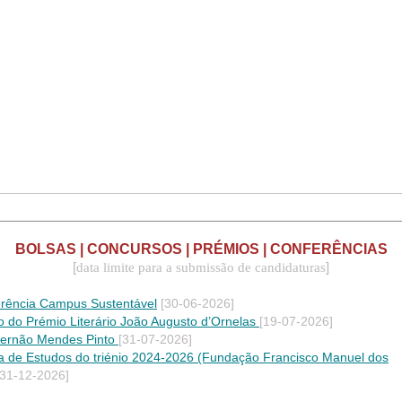
BOLSAS | CONCURSOS | PRÉMIOS | CONFERÊNCIAS
[
]
data limite para a submissão de candidaturas
erência Campus Sustentável
[30-06-2026]
ão do Prémio Literário João Augusto d’Ornelas
[19-07-2026]
Fernão Mendes Pinto
[31-07-2026]
 de Estudos do triénio 2024-2026 (Fundação Francisco Manuel dos
31-12-2026]