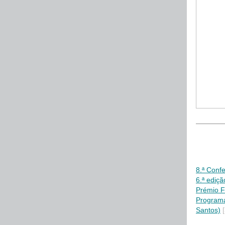
8.ª Conf
6.ª ediç
Prémio 
Programa
Santos)
[