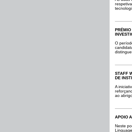
respetiva
tecnologi
PRÉMIO 
INVESTI
O períod
candidat
distingu
STAFF 
DE INST
A iniciat
reforçan
ao abrig
APOIO 
Neste po
Linguag